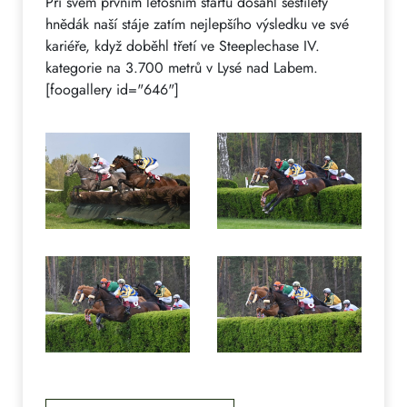
Při svém prvním letošním startu dosáhl šestiletý
hnědák naší stáje zatím nejlepšího výsledku ve své
kariéře, když doběhl třetí ve Steeplechase IV.
kategorie na 3.700 metrů v Lysé nad Labem.
[foogallery id="646"]