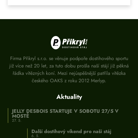
Firma Přikryl s.r.o. se věnuje podpoře dostihového sportu
již více než 20 let, za tuto dobu prošla naší stájí již pěkná
řádka vítězných koní. Mezi nejúspěšnější patřila vítězka
českého OAKS z roku 2012 Merlyp.
Aktuality
JELLY DESBOIS STARTUJE V SOBOTU 27/5 V
MOSTĚ
27. 5.
Další dostihový víkend pro naši stáj
6. 5.