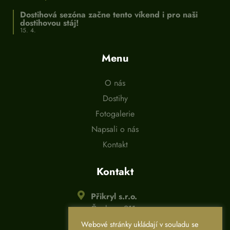
Dostihová sezóna začne tento víkend i pro naši
dostihovou stáj!
15. 4.
Menu
O nás
Dostihy
Fotogalerie
Napsali o nás
Kontakt
Kontakt
Přikryl s.r.o.
Čapkova 911,
Bakov nad Jizerou
Webové stránky ukládají v souladu se